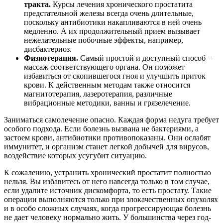
тракта.
Курсы лечения хронического простатита
предстательной железы всегда очень длительные,
поскольку антибиотики накапливаются в ней очень
медленно. А их продолжительный прием вызывает
нежелательные побочные эффекты, например,
дисбактериоз.
Физиотерапия.
Самый простой и доступный способ –
массаж соответствующего органа. Он поможет
избавиться от скопившегося гноя и улучшить приток
крови. К действенным методам также относится
магнитотерапия, лазеротерапия, различные
вибрационные методики, ванны и грязелечение.
Заниматься самолечение опасно. Каждая форма недуга требует
особого подхода. Если болезнь вызвана не бактериями, а
застоем крови, антибиотики противопоказаны. Они ослабят
иммунитет, и организм станет легкой добычей для вирусов,
воздействие которых усугубит ситуацию.
К сожалению, устранить хронический простатит полностью
нельзя. Вы избавитесь от него навсегда только в том случае,
если удалите источник дискомфорта, то есть простату. Такие
операции выполняются только при злокачественных опухолях
и в особо сложных случаях, когда прогрессирующая болезнь
не дает человеку нормально жить. У большинства через год-