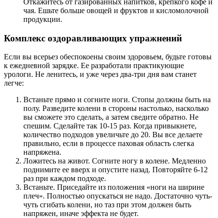
Откажитесь от газированных напитков, крепкого кофе и
чая. Ешьте больше овощей и фруктов и кисломолочной
продукции.
Комплекс оздоравливающих упражнений
Если вы всерьез обеспокоены своим здоровьем, будьте готовы
к ежедневной зарядке. Ее разработали практикующие
урологи. Не ленитесь, и уже через два-три дня вам станет
легче:
Встаньте прямо и согните ноги. Стопы должны быть на
полу. Разведите колени в стороны настолько, насколько
вы сможете это сделать, а затем сведите обратно. Не
спешим. Сделайте так 10-15 раз. Когда привыкнете,
количество подходов увеличьте до 20. Вы все делаете
правильно, если в процессе паховая область слегка
напряжена.
Ложитесь на живот. Согните ногу в колене. Медленно
поднимите ее вверх и опустите назад. Повторяйте 6-12
раз при каждом подходе.
Встаньте. Приседайте из положения «ноги на ширине
плеч». Полностью опускаться не надо. Достаточно чуть-
чуть сгибать колени, но таз при этом должен быть
напряжен, иначе эффекта не будет.