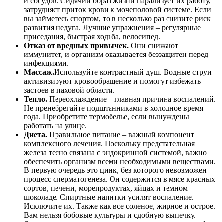
и сосудов. Сидячий образ жизни парализует их работу,
затрудняет приток крови к мочеполовой системе. Если
вы займетесь спортом, то в несколько раз снизите риск
развития недуга. Лучшие упражнения – регулярные
приседания, быстрая ходьба, велосипед.
Отказ от вредных привычек.
Они снижают
иммунитет, и организм оказывается беззащитен перед
инфекциями.
Массаж.
Используйте контрастный душ. Водные струи
активизируют кровообращение и помогут избежать
застоев в паховой области.
Тепло.
Переохлаждение – главная причина воспалений.
Не пренебрегайте подштанниками в холодное время
года. Приобретите термобелье, если вынуждены
работать на улице.
Диета.
Правильное питание – важный компонент
комплексного лечения. Поскольку предстательная
железа тесно связана с эндокринной системой, важно
обеспечить организм всеми необходимыми веществами.
В первую очередь это цинк, без которого невозможен
процесс сперматогенеза. Он содержится в мясе красных
сортов, печени, морепродуктах, яйцах и темном
шоколаде. Спиртные напитки усилят воспаление.
Исключите их. Также как все соленое, жирное и острое.
Вам нельзя бобовые культуры и сдобную выпечку.